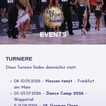
Zum
Inhalt
springen
EVENTS
TURNIERE
Diese Turniere finden demnächst statt:
08.-10.05.2026 –
Hessen tanzt
– Frankfurt
am Main
03.-05.07.2026 –
Dance Comp 2026
–
Wuppertal
11.-15.08.2026 –
38. German Open