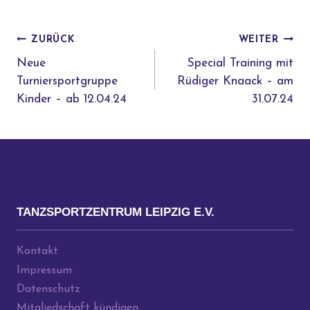
BEITRAGSNAVIGATION
ZURÜCK
WEITER
Neue
Special Training mit
Turniersportgruppe
Rüdiger Knaack – am
Kinder – ab 12.04.24
31.07.24
TANZSPORTZENTRUM LEIPZIG E.V.
Kontakt
Impressum
Datenschutz
Mitgliedschaft kündigen