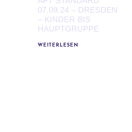
AFT STANDARD
07.09.24 – DRESDEN
– KINDER BIS
HAUPTGRUPPE
WEITERLESEN