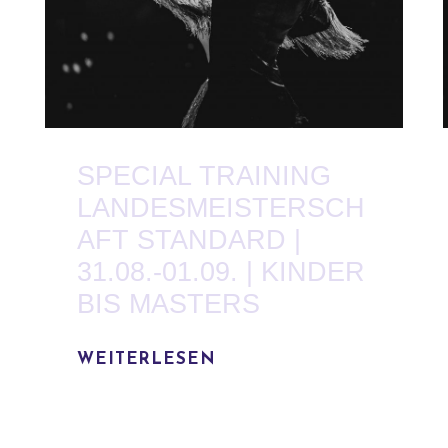
SPECIAL TRAINING
LANDESMEISTERSCH
AFT STANDARD |
31.08.-01.09. | KINDER
BIS MASTERS
WEITERLESEN