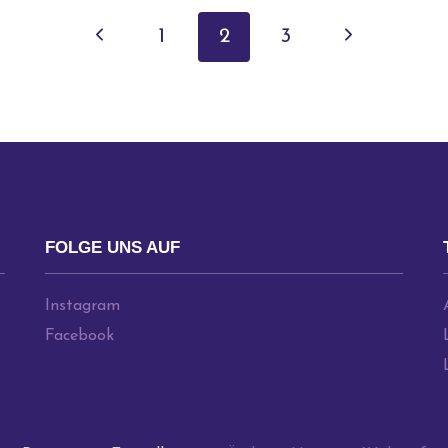
ON
Vorherige
Nächste
1
2
3
Seite
Seite
FOLGE UNS AUF
Instagram
Facebook