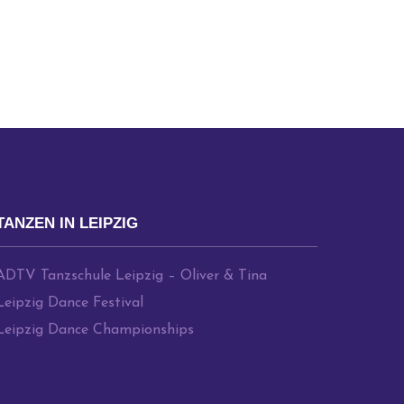
TANZEN IN LEIPZIG
ADTV Tanzschule Leipzig – Oliver & Tina
Leipzig Dance Festival
Leipzig Dance Championships