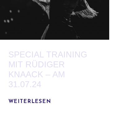
SPECIAL TRAINING
MIT RÜDIGER
KNAACK – AM
31.07.24
WEITERLESEN